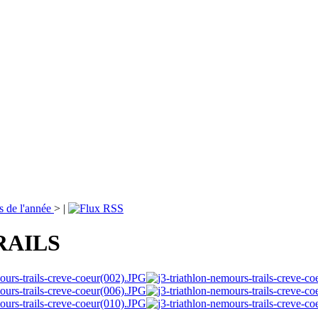
s de l'année
>
|
TRAILS