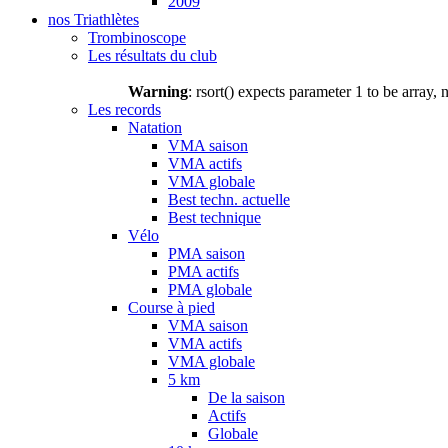
2009
nos Triathlètes
Trombinoscope
Les résultats du club
Warning
: rsort() expects parameter 1 to be array, 
Les records
Natation
VMA saison
VMA actifs
VMA globale
Best techn. actuelle
Best technique
Vélo
PMA saison
PMA actifs
PMA globale
Course à pied
VMA saison
VMA actifs
VMA globale
5 km
De la saison
Actifs
Globale