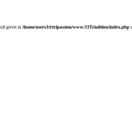
null given in
/home/users3/t/tripassion/www/J3Triathlon/index.php
o