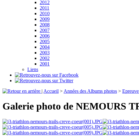
2012
2011
2010
2009
2008
2007
2006
2005
2004
2003
2002
2001
Liens
|
Accueil
>
Années des Albums photos
>
Epreuve
Galerie photo de NEMOURS 