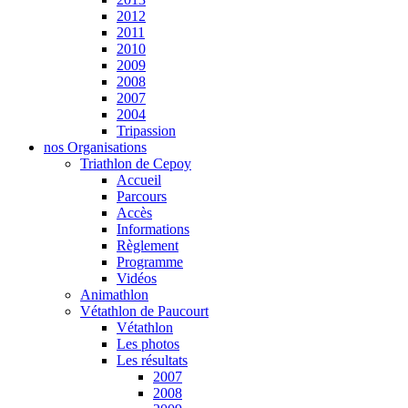
2012
2011
2010
2009
2008
2007
2004
Tripassion
nos Organisations
Triathlon de Cepoy
Accueil
Parcours
Accès
Informations
Règlement
Programme
Vidéos
Animathlon
Vétathlon de Paucourt
Vétathlon
Les photos
Les résultats
2007
2008