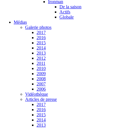
Ironman
De la saison
Actifs
Globale
Médias
Galerie photos
2017
2016
2015
2014
2013
2012
2011
2010
2009
2008
2007
2006
Vidéothèque
Articles de presse
2017
2016
2015
2014
2013